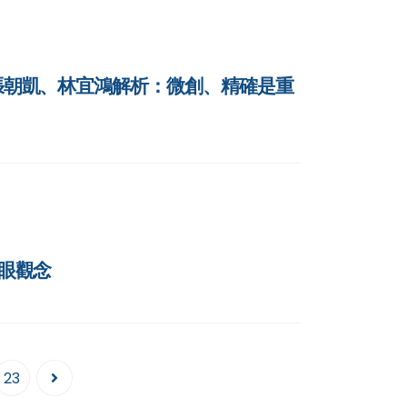
師張朝凱、林宜鴻解析：微創、精確是重
護眼觀念
23