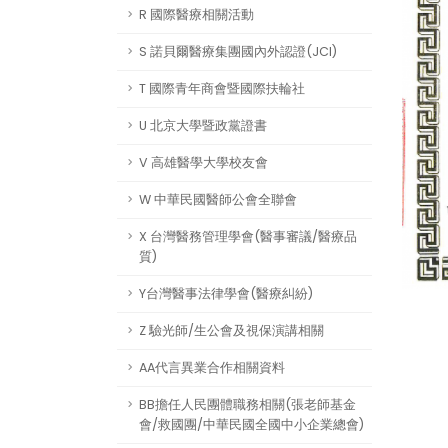
R 國際醫療相關活動
S 諾貝爾醫療集團國內外認證(JCI)
T 國際青年商會暨國際扶輪社
U 北京大學暨政黨證書
V 高雄醫學大學校友會
W 中華民國醫師公會全聯會
X 台灣醫務管理學會(醫事審議/醫療品
質)
Y台灣醫事法律學會(醫療糾紛)
Z 驗光師/生公會及視保演講相關
AA代言異業合作相關資料
BB擔任人民團體職務相關(張老師基金
會/救國團/中華民國全國中小企業總會)