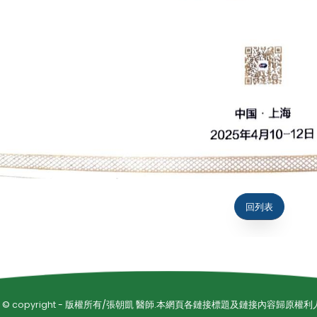
回列表
5 ©
copyright
- 版權所有/張朝凱 醫師.本網頁各鏈接標題及鏈接內容歸原權利