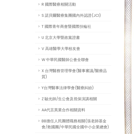
R 國際醫療相關活動
S 諾貝爾醫療集團國內外認證(JCI)
T 國際青年商會暨國際扶輪社
U 北京大學暨政黨證書
V 高雄醫學大學校友會
W 中華民國醫師公會全聯會
X 台灣醫務管理學會(醫事審議/醫療品
質)
Y台灣醫事法律學會(醫療糾紛)
Z 驗光師/生公會及視保演講相關
AA代言異業合作相關資料
BB擔任人民團體職務相關(張老師基金
會/救國團/中華民國全國中小企業總會)