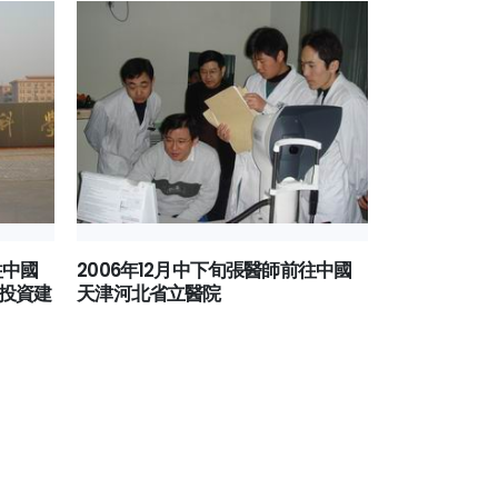
往中國
2006年12月中下旬張醫師前往中國
2006年12
投資建
天津河北省立醫院
EMBA第四模