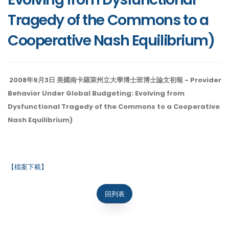
Tragedy of the Commons to a
Cooperative Nash Equilibrium)
2008年9月3日 美國南卡羅萊州立大學博士班博士論文初報 - Provider
Behavior Under Global Budgeting: Evolving from
Dysfunctional Tragedy of the Commons to a Cooperative
Nash Equilibrium)
【檔案下載】
回列表