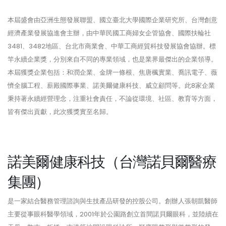
本屆盛會由亞洲生態發展聯盟、國立臺北大學國際企業研究所、台灣創意
經濟產業發展協進會主辦，由中華民國工商婦女企管協會、國際扶輪社
3481、3482地區、台北市商業會、中華工商經貿科技發展協會協辦。標
竿永續企業獎，分別來自不同的專業領域，也是業界最傑出的企業領導。
本屆獲獎企業包括：和潤企業、金牌一條根、焦唐楓實業、喬訊電子、薇
懠全腦工程、薪殿國際事業、諾美爾健康科技、威立顧問等。此8家企業
秉持著永續經營理念，注重社會責任，不論從環境、社區、教育等方面，
皆有傑出貢獻，此次獲獎實至名歸。
諾美爾健康科技（台灣諾貝爾醫療
集團）
是一家結合醫務管理諮詢與生技產品研發的控股公司。創辦人張朝凱醫師
主要從事眼科醫學領域，2001年於公園路創立首間諾貝爾眼科，並陸續在