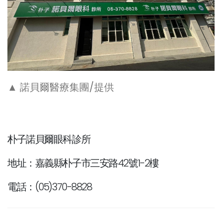
▲ 諾貝爾醫療集團/提供
朴子諾貝爾眼科診所
地址：嘉義縣朴子市三安路42號1-2樓
電話：(05)370-8828