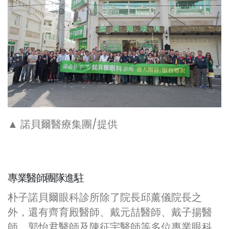
▲ 諾貝爾醫療集團/提供
專業醫師團隊進駐
朴子諾貝爾眼科診所除了院長邱薰儀院長之
外，還有齊育殿醫師、戴元喆醫師、戴子揚醫
師、郭怡君醫師及陳征宇醫師等多位專業眼科