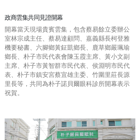
政商雲集共同見證開幕
開幕當天現場貴賓雲集，包含蔡易餘立委辦公
室林宗成主任、蔡易達顧問、嘉義縣長柯登雅
機要秘書、六腳鄉黃鉦凱鄉長、鹿草鄉嚴珮瑜
鄉長、朴子市民代表會陳玉霞主席、黃小文副
主席、朴子市黃智群市民代表、侯淵明市民代
表、朴子市鎮安宮蔡宜雄主委、竹圍里莊長源
里長等，共同為朴子諾貝爾眼科診所開幕表示
祝賀。