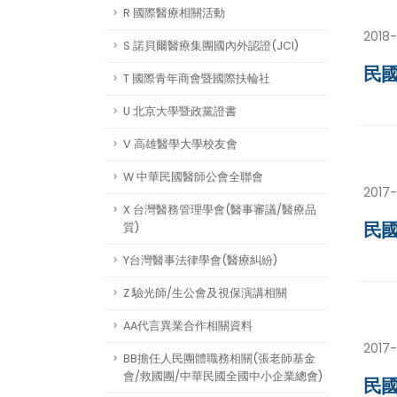
R 國際醫療相關活動
2018-
S 諾貝爾醫療集團國內外認證(JCI)
民國
T 國際青年商會暨國際扶輪社
U 北京大學暨政黨證書
V 高雄醫學大學校友會
W 中華民國醫師公會全聯會
2017-
X 台灣醫務管理學會(醫事審議/醫療品
民國
質)
Y台灣醫事法律學會(醫療糾紛)
Z 驗光師/生公會及視保演講相關
AA代言異業合作相關資料
2017
BB擔任人民團體職務相關(張老師基金
會/救國團/中華民國全國中小企業總會)
民國