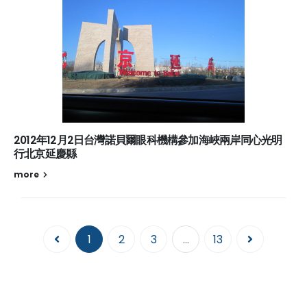
2012年12月2日台灣諾貝爾眼科機構參加海峽兩岸同心光明
行北京延慶縣
more
1
2
3
...
13