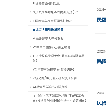
R 國際醫療相關活動
2021
S 諾貝爾醫療集團國內外認證(JCI)
民國
T 國際青年商會暨國際扶輪社
U 北京大學暨政黨證書
V 高雄醫學大學校友會
W 中華民國醫師公會全聯會
2020
X 台灣醫務管理學會(醫事審議/醫療品
民國
質)
Y台灣醫事法律學會(醫療糾紛)
Z 驗光師/生公會及視保演講相關
AA代言異業合作相關資料
2019-
BB擔任人民團體職務相關(張老師基金
會/救國團/中華民國全國中小企業總會)
民國