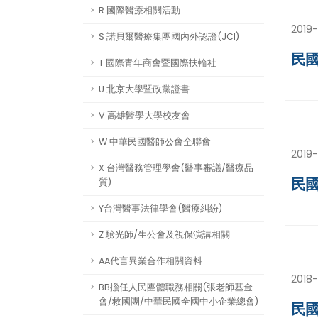
R 國際醫療相關活動
2019-
S 諾貝爾醫療集團國內外認證(JCI)
民國
T 國際青年商會暨國際扶輪社
U 北京大學暨政黨證書
V 高雄醫學大學校友會
W 中華民國醫師公會全聯會
2019
X 台灣醫務管理學會(醫事審議/醫療品
民國
質)
Y台灣醫事法律學會(醫療糾紛)
Z 驗光師/生公會及視保演講相關
AA代言異業合作相關資料
2018-
BB擔任人民團體職務相關(張老師基金
會/救國團/中華民國全國中小企業總會)
民國